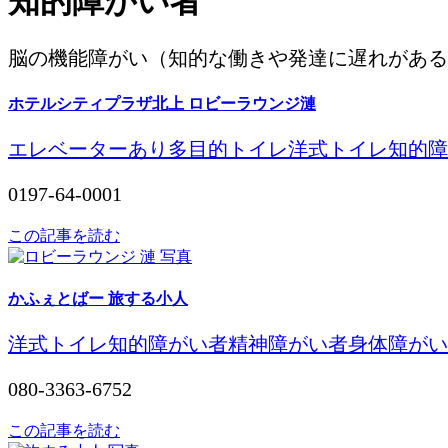
知的障がい者
脳の機能障がい（知的な働きや発達に遅れがある
ホテルシティプラザ北上 ロビーラウンジ漣
エレベーターあり
多目的トイレ
洋式トイレ
知的障
0197-64-0001
この記事を読む
かふぇとばー 旅する小人
洋式トイレ
知的障がい者
精神障がい者
身体障がい
080-3363-6752
この記事を読む