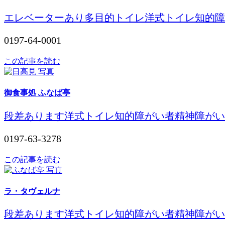
エレベーターあり
多目的トイレ
洋式トイレ
知的障
0197-64-0001
この記事を読む
御食事処 ふなば亭
段差あります
洋式トイレ
知的障がい者
精神障がい
0197-63-3278
この記事を読む
ラ・タヴェルナ
段差あります
洋式トイレ
知的障がい者
精神障がい