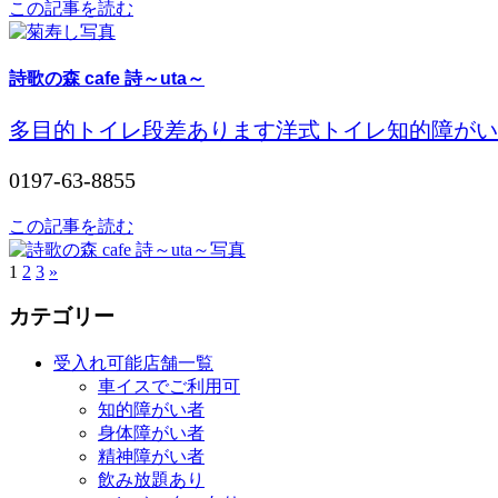
この記事を読む
詩歌の森 cafe 詩～uta～
多目的トイレ
段差あります
洋式トイレ
知的障がい
0197-63-8855
この記事を読む
1
2
3
»
カテゴリー
受入れ可能店舗一覧
車イスでご利用可
知的障がい者
身体障がい者
精神障がい者
飲み放題あり