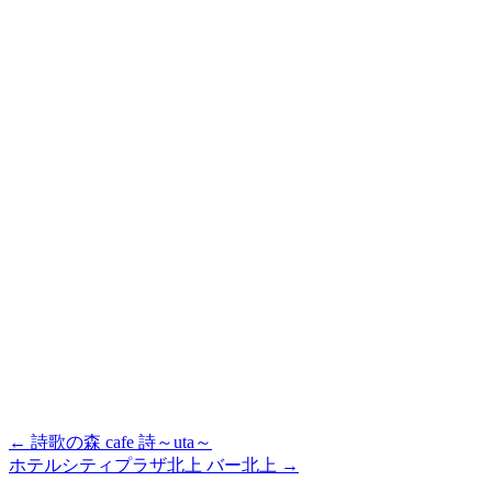
←
詩歌の森 cafe 詩～uta～
ホテルシティプラザ北上 バー北上
→