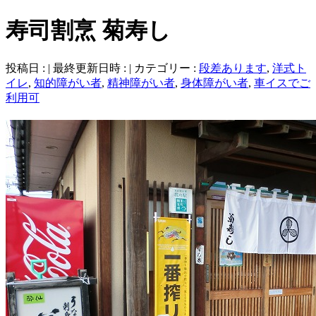
寿司割烹 菊寿し
投稿日 :
最終更新日時 :
カテゴリー :
段差あります
,
洋式ト
イレ
,
知的障がい者
,
精神障がい者
,
身体障がい者
,
車イスでご
利用可